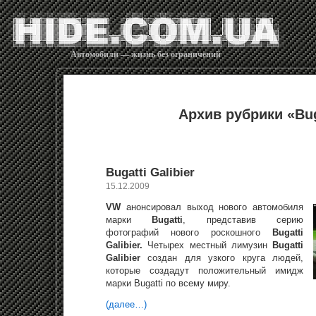
Автомобили — жизнь без ограничений
Архив рубрики «Bug
Bugatti Galibier
15.12.2009
VW
анонсировал выход нового автомобиля
марки
Bugatti
, представив серию
фотографий нового роскошного
Bugatti
Galibier.
Четырех местный лимузин
Bugatti
Galibier
создан для узкого круга людей,
которые создадут положительный имидж
марки Bugatti по всему миру.
(далее…)