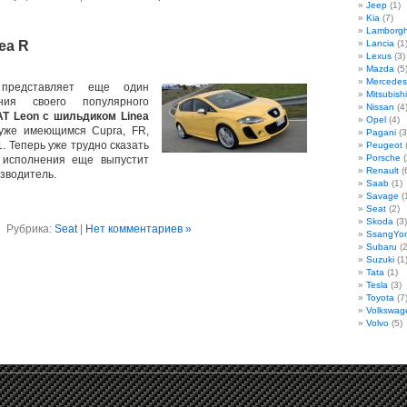
Jeep
(1)
Kia
(7)
Lamborgh
ea R
Lancia
(1
Lexus
(3)
Mazda
(5
Mercedes
T
представляет еще один
Mitsubishi
ния своего популярного
Nissan
(4
T Leon с шильдиком Linea
Opel
(4)
уже имеющимся Cupra, FR,
Pagani
(3
. Теперь уже трудно сказать
Peugeot
(
Porsche
(
в исполнения еще выпустит
Renault
(
зводитель.
Saab
(1)
Savage
(
Seat
(2)
Skoda
(3)
Рубрика:
Seat
|
Нет комментариев »
SsangYo
Subaru
(2
Suzuki
(1
Tata
(1)
Tesla
(3)
Toyota
(7
Volkswag
Volvo
(5)