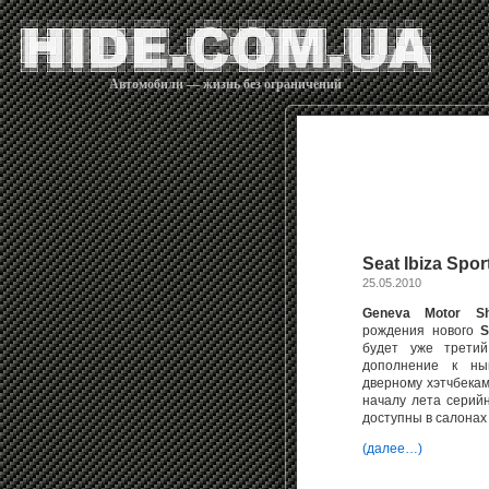
Автомобили — жизнь без ограничений
Seat Ibiza Spor
25.05.2010
Geneva Motor S
рождения нового
S
будет уже трети
дополнение к ны
дверному хэтчбекам
началу лета сери
доступны в салона
(далее…)