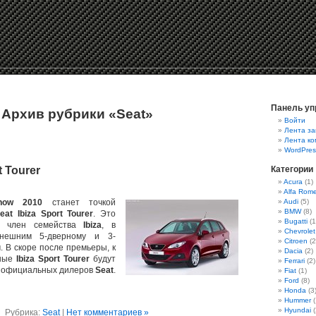
Панель уп
Архив рубрики «Seat»
Войти
Лента за
Лента к
WordPres
t Tourer
Категории
Acura
(1)
Alfa Rom
how
2010
станет точкой
Audi
(5)
BMW
(8)
eat Ibiza Sport Tourer
. Это
Bugatti
(1
й член семейства
Ibiza
, в
Chevrolet
нешним 5-дверному и 3-
Citroen
(2
. В скоре после премьеры, к
Dacia
(2)
йные
Ibiza Sport Tourer
будут
Ferrari
(2)
х официальных дилеров
Seat
.
Fiat
(1)
Ford
(8)
Honda
(3
Hummer
(
Hyundai
(
Рубрика:
Seat
|
Нет комментариев »