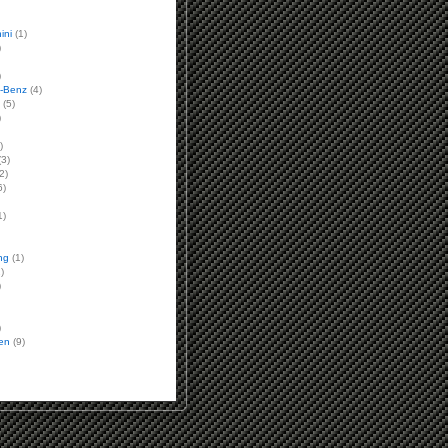
ini
(1)
)
)
-Benz
(4)
(5)
)
)
3)
2)
6)
1)
ng
(1)
)
)
)
en
(9)