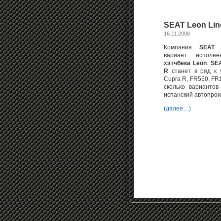
SEAT Leon Lin
16.11.2008
Компания
SEA
вариант исполне
хэтчбека Leon
.
SEA
R
станет в ряд к 
Cupra R, FR550, FR1
сколько варианто
испанский автопрои
(далее…)