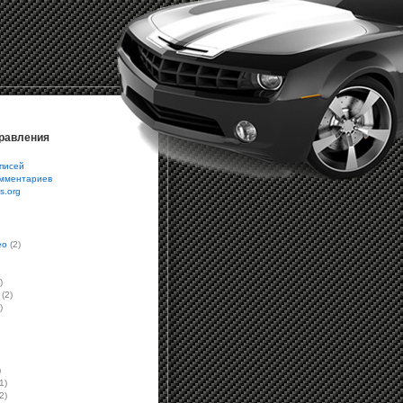
равления
писей
омментариев
s.org
eo
(2)
)
(2)
)
)
1)
2)