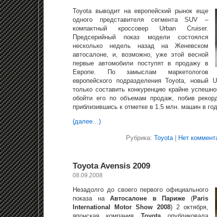
Toyota выводит на европейский рынок еще
одного представителя сегмента SUV –
компактный кроссовер Urban Cruiser.
Предсерийный показ модели состоялся
несколько недель назад на Женевском
автосалоне, и, возможно, уже этой весной
первые автомобили поступят в продажу в
Европе. По замыслам маркетологов
европейского подразделения Toyota, новый U
только составить конкуренцию крайне успешно
обойти его по объемам продаж, побив рекор
приблизившись к отметке в 1.5 млн. машин в год
(далее…)
Рубрика:
Toyota
|
Нет коммент
Toyota Avensis 2009
08.09.2008
Незадолго до своего первого официального
показа на
Автосалоне в Париже
(
Paris
International Motor Show 2008
) 2 октября,
японская компания
Toyota
опубликовала