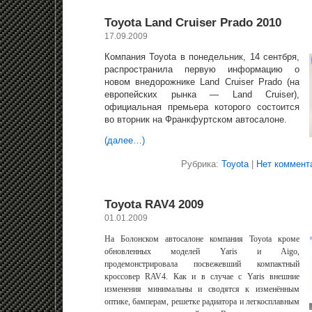
Toyota Land Cruiser Prado 2010
17.09.2009
Компания Toyota в понедельник, 14 сентбря,
распространила первую информацию о
новом внедорожнике Land Cruiser Prado (на
европейских рынка — Land Cruiser),
официальная премьера которого состоится
во вторник на Франкфуртском автосалоне.
(далее…)
Рубрика:
Toyota
|
Нет коммент
Toyota RAV4 2009
01.01.2009
На Болонском автосалоне компания
Toyota
кроме
обновленных моделей
Yaris
и
Aigo
,
продемонстрировала посвежевший компактный
кроссовер
RAV
4.
Как и в случае с
Yaris
внешние
изменения минимальны и сводятся к изменённым
оптике, бамперам, решетке радиатора и легкосплавным