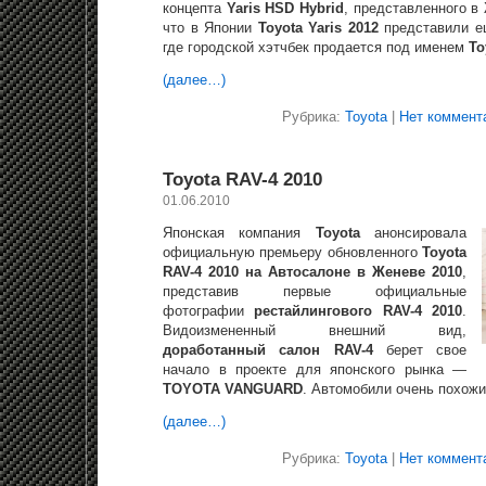
концепта
Yaris HSD Hybrid
, представленного в
что в Японии
Toyota Yaris 2012
представили ещ
где городской хэтчбек продается под именем
Toy
(далее…)
Рубрика:
Toyota
|
Нет коммент
Toyota RAV-4 2010
01.06.2010
Японская компания
Toyota
анонсировала
официальную премьеру обновленного
Toyota
RAV-4 2010 на Автосалоне в Женеве 2010
,
представив первые официальные
фотографии
рестайлингового RAV-4 2010
.
Видоизмененный внешний вид,
доработанный салон RAV-4
берет свое
начало в проекте для японского рынка —
TOYOTA VANGUARD
. Автомобили очень похожи 
(далее…)
Рубрика:
Toyota
|
Нет коммент