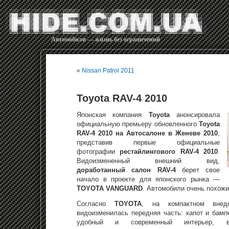
Автомобили — жизнь без ограничений
«
Nissan Patrol 2011
Toyota RAV-4 2010
Японская компания
Toyota
анонсировала
официальную премьеру обновленного
Toyota
RAV-4 2010 на Автосалоне в Женеве 2010
,
представив первые официальные
фотографии
рестайлингового RAV-4 2010
.
Видоизмененный внешний вид,
доработанный салон RAV-4
берет свое
начало в проекте для японского рынка —
TOYOTA VANGUARD
. Автомобили очень похожи 
Согласно
TOYOTA
, на компактном вне
видоизменилась передняя часть: капот и бамп
удобный и современный интерьер, вн