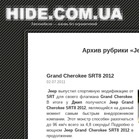
Автомобили — жизнь без ограничений
Архив рубрики «J
Grand Cherokee SRT8 2012
02.07.2011
Jeep
выпустил спортивную модификацию от
SRT
для своего флагмана
Grand Cherokee
.
В итоге у
Джип
получился
Jeep Grand
Cherokee SRT8 2012
, являющийся на данный
момент самым быстрым внедорожником
компании. Этот монстр способен разогнаться
до 96 км/ч всего за 4,8 секунды! Подробно о
мощном
Jeep Grand Cherokee SRT8 2012
в
продолжении.