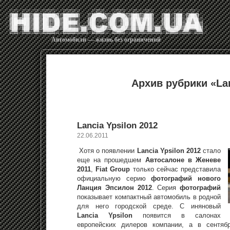
Автомобили — жизнь без ограничений
Архив рубрики «La
Lancia Ypsilon 2012
22.06.2011
Хотя о появлении
Lancia Ypsilon 2012
стало
еще на прошедшем
Автосалоне в Женеве
2011
,
Fiat Group
только сейчас представила
официальную серию
фотографий нового
Ланция Эпсилон 2012
. Серия
фотографий
показывает компактный автомобиль в родной
для него городской среде. С иняновый
Lancia Ypsilon
появится в салонах
европейских дилеров компании, а в сентяб