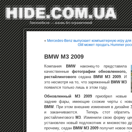
Автомобили — жизнь без ограничений
«
Mercedes-Benz выпускает компьютерную игру дл
GM может продать Hummer рос
BMW M3 2009
Компания
BMW
наконец-то представила
качественные
фотографии обновленного,
рестайлингового
седана
BMW M3 2009
. И
это несмотря на то, что заряженный
BMW M3
появился только лишь в этом году.
Обновленный M3 2009
приобрел новые
задние фары, имеющие схожие черты с но
BMW
. При этом внешние изменения в дизайне
и заканчиваются. Теперь стот обратить
рестайлингового
M3
. Изменили свою форму це
установлен новый подлокотник и множество др
прочему, седан
BMW M3 2009
получит новое по