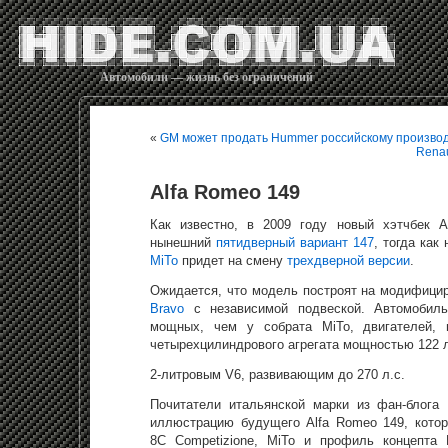
Автомобили — жизнь без ограничений
«
GM может продать Hummer российскому произво
Renau
Alfa Romeo 149
Как известно, в 2009 году новый хэтчбек A
нынешний
пятидверный вариант 147
, тогда как
MiTo
придет на смену
трехдверной версии
.
Ожидается, что модель построят на модифиц
Bravo
с независимой подвеской. Автомобил
мощных, чем у собрата MiTo, двигателей, 
четырехцилиндрового агрегата мощностью 122 л.
2-литровым V6, развивающим до 270 л.с.
Почитатели итальянской марки из фан-блога P
иллюстрацию будущего Alfa Romeo 149, котор
8С Competizione, MiTo и профиль концепта 