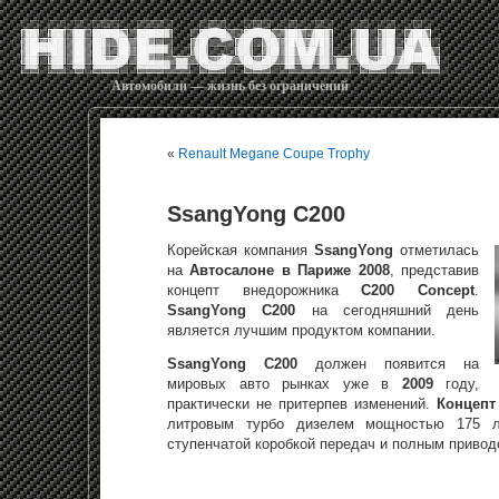
Автомобили — жизнь без ограничений
«
Renault Megane Coupe Trophy
SsangYong C200
Корейская компания
SsangYong
отметилась
на
Автосалоне в Париже 2008
, представив
концепт внедорожника
C200 Concept
.
SsangYong C200
на сегодняшний день
является лучшим продуктом компании.
SsangYong C200
должен появится на
мировых авто рынках уже в
2009
году,
практически не притерпев изменений.
Концепт
литровым турбо дизелем мощностью 175 л.
ступенчатой коробкой передач и полным привод