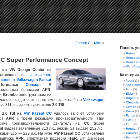
Citroen C1 Mini
»
Панель уп
Войти
Лента за
C Super Performance Concept
Лента к
WordPres
центр
VW Design Center
из
дставляет на
автосалоне
Категории
й
концепт
Volkswagen Passat
Acura
(1)
formance
Concept
. В
Alfa Rom
передовыми брендами
APR
,
Audi
(5)
BMW
(8)
и
Brembo
конструкторам из
Bugatti
(1
далось создать стильного «монстра» на базе
Volkswagen
Chevrolet
ю 311 л.с. за счет двигателя
2.0 TSI
.
Citroen
(2
Dacia
(2)
з
2.0 TSI на
VW Passat CC
удалось за счет установки
Ferrari
(2)
 от
APR
c тремя режимами производительности. При
Fiat
(1)
жиме производительности двигатель на
CC Super
Ford
(8)
ept
выдает заявленные 313 л.с., режим GT выдает 252 л.c.,
Honda
(3
жиме Eco — 222 л.с. На купе
VW Passat CC
установлена
Hummer
(
Hyundai
(
 выпуска
APR
, спортивная подвеска
H&R,
14″ дисковые