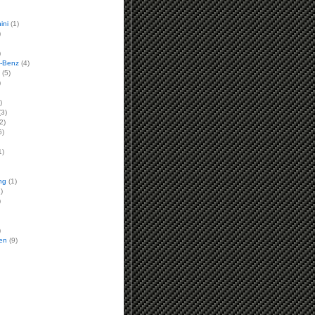
ini
(1)
)
)
-Benz
(4)
(5)
)
)
3)
2)
6)
1)
ng
(1)
)
)
)
en
(9)