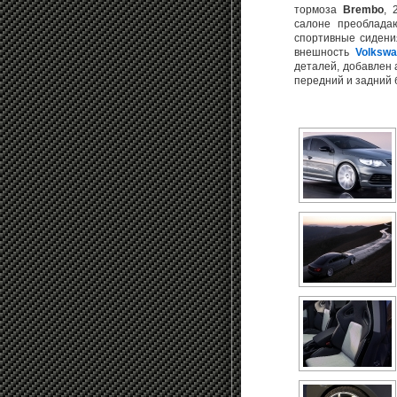
тормоза
Brembo
, 
салоне преоблада
спортивные сиден
внешность
Volksw
деталей, добавлен
передний и задний