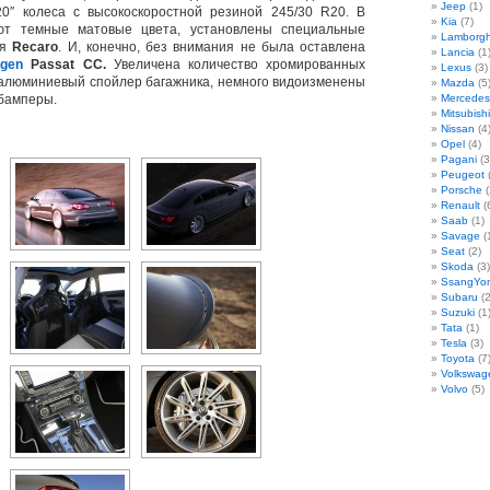
Jeep
(1)
20″ колеса с высокоскоростной резиной 245/30 R20. В
Kia
(7)
ют темные матовые цвета, установлены специальные
Lamborgh
ия
Recaro
. И, конечно, без внимания не была оставлена
Lancia
(1
agen
Passat CC.
Увеличена количество хромированных
Lexus
(3)
 алюминиевый спойлер багажника, немного видоизменены
Mazda
(5
 бамперы.
Mercedes
Mitsubishi
Nissan
(4
Opel
(4)
Pagani
(3
Peugeot
(
Porsche
(
Renault
(
Saab
(1)
Savage
(
Seat
(2)
Skoda
(3)
SsangYo
Subaru
(2
Suzuki
(1
Tata
(1)
Tesla
(3)
Toyota
(7
Volkswag
Volvo
(5)