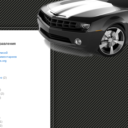
равления
писей
омментариев
s.org
eo
(2)
)
(2)
)
)
1)
2)