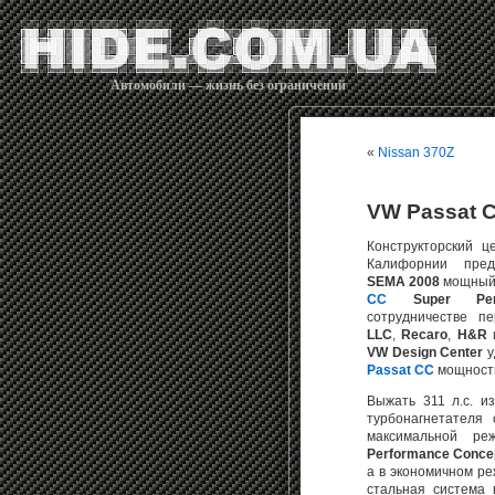
Автомобили — жизнь без ограничений
«
Nissan 370Z
VW Passat C
Конструкторский 
Калифорнии пре
SEMA 2008
мощны
CC
Super Per
сотрудничестве 
LLC
,
Recaro
,
H&R
VW Design Center
у
Passat CC
мощность
Выжать 311 л.с. и
турбонагнетателя
максимальной ре
Performance Conc
а в экономичном ре
стальная система