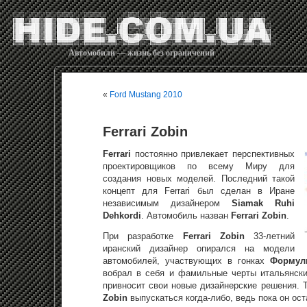
Автомобили — жизнь без ограничений
«
Ford Mustang 2010
Ferrari Zobin
Ferrari
постоянно привлекает перспективных
проектировщиков по всему Миру для
создания новых моделей. Последний такой
концепт для Ferrari был сделан в Иране
независимым дизайнером
Siamak Ruhi
Dehkordi
. Автомобиль назван
Ferrari
Zobin
.
При разработке
Ferrari Zobin
33-летний
иранский дизайнер опирался на модели
автомобилей, участвующих в гонках
Формул
вобрал в себя и фамильные черты итальянски
привносит свои новые дизайнерские решения. Т
Zobin
выпускаться когда-либо, ведь пока он ос