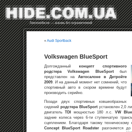
Автомобили — жизнь без ограничений
«
Audi Sportback
Volkswagen BlueSport
Долгожданный
концепт спортивного
родстера
Volkswagen BlueSport
был
представлен на
Автосалоне в Детройте
2009
. И на данный момент нет сомнений, что
спортивный авто в скором времени будут
производить серийно.
Позади двух спортивных ковшеобразных
сидений
родстера BlueSport
установлен 2,0 л
двигатель
TDI
мощностью 180 л.с.
VW Blue
задние колеса через 6-ти ступенчатую тран
сцеплением. Благодаря такому техническому
Concept BlueSport Roadster
разгоняется до