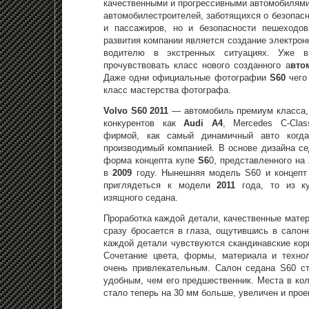
качественными и прогрессивными автомобилями
автомобилестроителей, заботящихся о безопасн
и пассажиров, но и безопасности пешеходов
развития компании является создание электро
водителю в экстренных ситуациях. Уже 
прочувствовать класс нового созданного а
вто
Даже одни официальные фотографии
S60
чего
класс мастерства фотографа.
Volvo S60 2011
— автомобиль премиум класса, 
конкурентов как
Audi A4
, Mercedes C-Clas
фирмой, как самый динамичный авто когда
производимый компанией. В основе дизайна с
форма концепта купе
S6
0, представленного на
в
2009
году. Нынешняя модель S60 и концепт 
приглядеться к модели
2011
года, то из к
изящного седана.
Проработка каждой детали, качественные мате
сразу бросается в глаза, ощутившись в сало
каждой детали чувствуются скандинавские кор
Сочетание цвета, формы, материала и техно
очень привлекательным. Салон седана S60 с
удобным, чем его предшественник. Места в ко
стало теперь на 30 мм больше, увеличен и прое