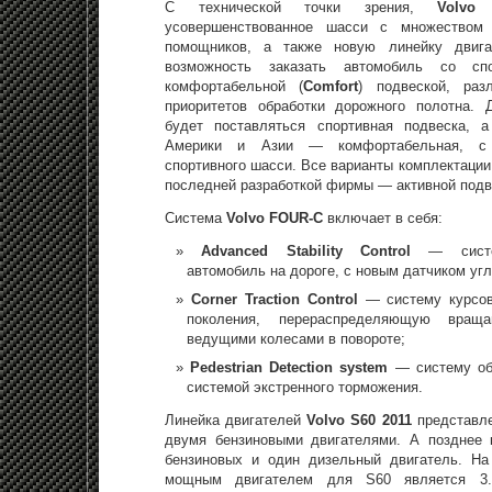
С технической точки зрения,
Volvo
усовершенствованное шасси с множеством 
помощников, а также новую линейку двига
возможность заказать автомобиль со сп
комфортабельной (
Comfort
) подвеской, раз
приоритетов обработки дорожного полотна. 
будет поставляться спортивная подвеска, 
Америки и Азии — комфортабельная, с 
спортивного шасси. Все варианты комплектации
последней разработкой фирмы — активной под
Система
Volvo FOUR-C
включает в себя:
Advanced Stability Control
— сист
автомобиль на дороге, с новым датчиком угл
Corner Traction Control
— систему курсов
поколения, перераспределяющую вра
ведущими колесами в повороте;
Pedestrian Detection system
— систему об
системой экстренного торможения.
Линейка двигателей
Volvo S60 2011
представле
двумя бензиновыми двигателями. А позднее 
бензиновых и один дизельный двигатель. Н
мощным двигателем для S60 является 3.0