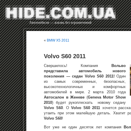
Автомобили — жизнь без ограничений
«
BMW X5 2011
Volvo S60 2011
Свершилось! Компания
Вольво
представила автомобиль нового
поколения — седан Volvo S60 2011!
Один
из самых современных, безопасных,
высокотехнологичных и комфортных
автомобилей в мире. 2 марта 2010 года
Автосалон в Женеве
(
Geneva Motor Show
2010
) будет рукоплескать новому седану
Volvo S60
. О
Volvo S60 2011
хочется рассказ
утаить при этом малейшую деталь. Хватит р
Volvo S60
!
Вот уже не один десяток лет компания
Во