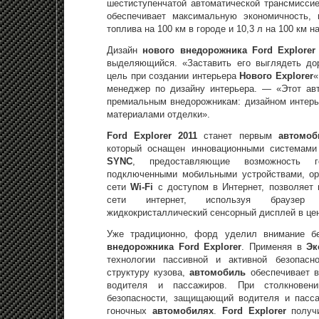
шестиступенчатой автоматической трансмисси
обеспечивает максимальную экономичность, 
топлива на 100 км в городе и 10,3 л на 100 км н
Дизайн
нового внедорожника Ford Explorer
выделяющийся. «Заставить его выглядеть до
цель при создании интерьера
Нового Explorer
«
менеджер по дизайну интерьера. — «Этот ав
премиальным внедорожникам: дизайном интерье
материалами отделки».
Ford Explorer 2011
станет первым
автомо
который оснащен инновационными системам
SYNC
, предоставляющие возможность го
подключенными мобильными устройствами, ор
сети
Wi-Fi
с доступом в Интернет, позволяет 
сети интернет, используя браузе
жидкокристаллический сенсорный дисплей в це
Уже традиционно, форд уделил внимание бе
внедорожника Ford Explorer
. Применяя в
Эк
технологии пассивной и активной безопасн
структуру кузова,
автомобиль
обеспечивает 
водителя и пассажиров. При столкновени
безопасности, защищающий водителя и пасса
гоночных
автомобилях
.
Ford Explorer
получи