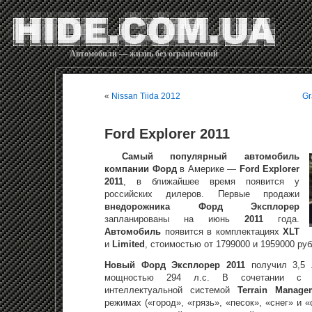
Автомобили — жизнь без ограничений
«
Nissan Tiida 2012
Gr
Ford Explorer 2011
Самый популярный автомобиль
компании Форд
в Америке —
Ford Explorer
2011
, в ближайшее время появится у
российских дилеров. Первые продажи
внедорожника Форд Эксплорер
запланированы на июнь
2011
года.
Автомобиль
появится в комплектациях
XLT
и
Limited
, стоимостью от 1799000 и 1959000 руб
Новый Форд Эксплорер 2011
получил 3,5 
мощностью 294 л.с. В сочетании с 
интеллектуальной системой
Terrain Manage
режимах («город», «грязь», «песок», «снег» и «